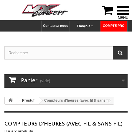

Contactez-nous
COMPTE PRO
Français
Panier
(vide)
Prostuf
Compteurs d'heures (avec fil & sans fil)
COMPTEURS D'HEURES (AVEC FIL & SANS FIL)
Il y a 2 produits.