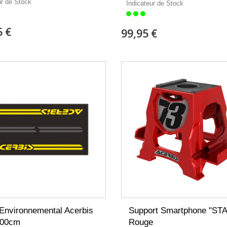
ur de Stock
Indicateur de Stock
5 €
99,95 €
 Environnemental Acerbis
Support Smartphone "STA
100cm
Rouge