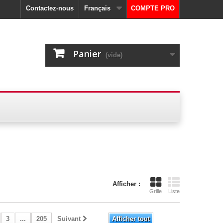
Contactez-nous
Français
COMPTE PRO
Panier
(vide)
Afficher :
Grille
Liste
3
...
205
Suivant
Afficher tout