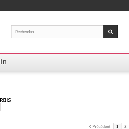
in
RBIS
Précédent
1
2